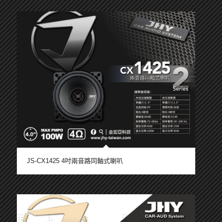
JS-CX1425 4吋兩音路同軸式喇叭