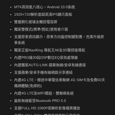
MTK高效能八核心，Android 10.0系統
1920×720解析度超高清IPS顯示面板
雙層鋼化玻璃全觸控電容屏
獨家雙模式(標準/霓虹)使用者介面
支援原車資訊顯示，原車方向盤控制鍵對應，完美升級原
車系統
獨家正版NaviKing 導航王A6全3D聲控版導航
內建PRO級30段DSP數位EQ音效處理器
內建獨家AUTO-LINK:蘋果無線/安卓有線連接
支援蘋果/安卓手機有線網路分享連結
內建4G LTE，贈送中華電信車聯網 4G SIM卡及免費60天
飆網體驗(免綁約)
內建4G LTE及WIFI模組，雙聯網系統
最新無線藍芽Bluetooth PRO 5.0
支援FULL HD 1080P高解析影像檔案播放