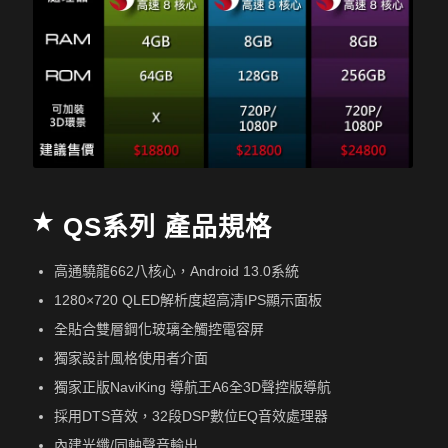
QS系列 產品規格
高通驍龍662八核心，Android 13.0系統
1280×720 QLED解析度超高清IPS顯示面板
全貼合雙層鋼化玻璃全觸控電容屏
獨家設計風格使用者介面
獨家正版NaviKing 導航王A6全3D聲控版導航
採用DTS音效，32段DSP數位EQ音效處理器
內建光纖/同軸聲音輸出