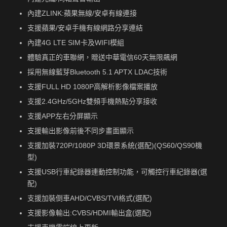
內建ZLINK:蘋果無線/安卓有線連接
支援蘋果/安卓手機有線網路分享連結
內建4G LTE SIM卡及WIFI模組
體驗真正的車聯網，贈送中華電信60天無限飆網
採用無線藍芽Bluetooth 5.1 APTX LDAC技術
支援FULL HD 1080P高解析影像檔案播放
支援2.4GHz/5GHz雙頻手機熱點分享接收
支援APP左右分屏顯示
支援輸出影像前後不同步畫面顯示
支援加裝720P/1080P 3D環景系統(選配)(QS60/QS90機
型)
支援USB行車紀錄器連動控制功能，可觸控行車紀錄器(選
配)
支援加裝倒車AHD/CVBS/TVI格式(選配)
支援影像輸出:CVBS/HDMI輸出盒(選配)