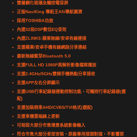
雙層鋼化玻璃全觸控電容屏
正版NaviKing 導航王A5i導航圖資
採用TOSHIBA功放
內建32段DSP數位EQ音效
內建ZLINK5:蘋果無線/安卓有線連接
支援蘋果/安卓手機有線網路分享連結
最新無線藍芽Bluetooth 5.0
支援FULL HD 1080P高解析影像檔案播放
支援2.4GHz/5GHz雙頻手機熱點分享接收
支援APP左右分屏顯示
支援USB行車紀錄器連動控制功能，可觸控行車紀錄器(選
配)
支援加裝倒車AHD/CVBS/TVI格式(選配)
支援車機雲端線上更新
可相容大部分市售環景系統影像輸入
符合市售大部分車型安裝，原廠專用接頭對插，不影響原