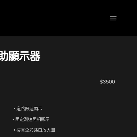
輔助顯示器
$3500
• 道路限速顯示
• 固定測速照相顯示
• 擬真全彩路口放大圖