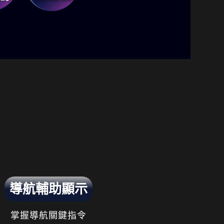
導航輔助顯示
掌握導航關鍵指令