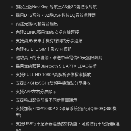
獨家正版NaviKing 導航王A6全3D聲控版導航
採用DTS音效，32段DSP數位EQ音效處理器
內建光纖/同軸聲音輸出
內建ZLINK:蘋果無線/安卓有線連接
支援蘋果/安卓手機有線網路分享連結
內建4G LTE SIM卡及WIFI模組
體驗真正的車聯網，贈送中華電信60天無限飆網
採用無線藍芽Bluetooth 5.1 APTX LDAC技術
支援FULL HD 1080P高解析影像檔案播放
支援2.4GHz/5GHz雙頻手機熱點分享接收
支援APP左右分屏顯示
支援輸出影像前後不同步畫面顯示
支援加裝720P/1080P 3D環景系統(選配)(QS60/QS90機
型)
支援USB行車紀錄器連動控制功能，可觸控行車紀錄器(選
配)