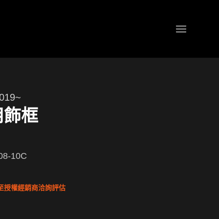
019~
用飾框
08-10C
至授權經銷商洽詢評估