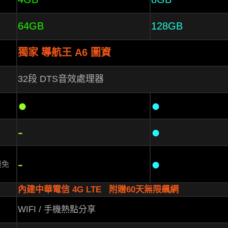
64GB
128GB
獨家 導航王 A6 圖資
32段 DTS音效處理器
●
●
-
●
-
●
模免
內建中華電信 4G LTE
附贈60天無限飆網
WIFI / 手機熱點分享