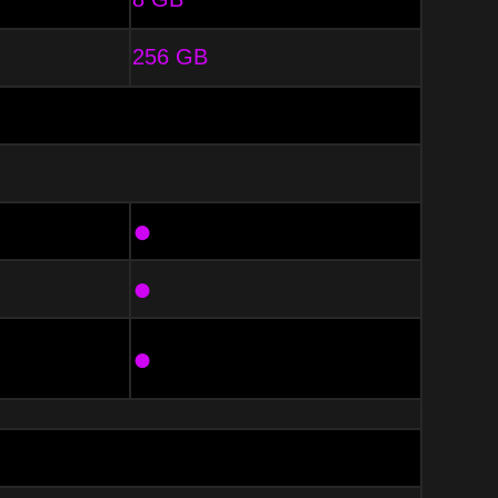
256 GB
●
●
●