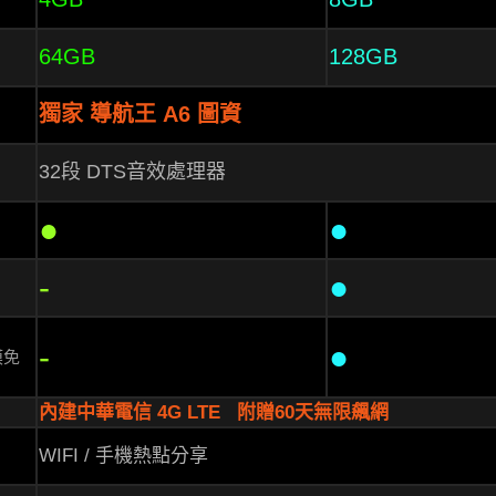
64GB
128GB
獨家 導航王 A6 圖資
32段 DTS音效處理器
●
●
-
●
-
●
模免
內建中華電信 4G LTE
附贈60天無限飆網
WIFI / 手機熱點分享