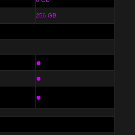
256 GB
●
●
●