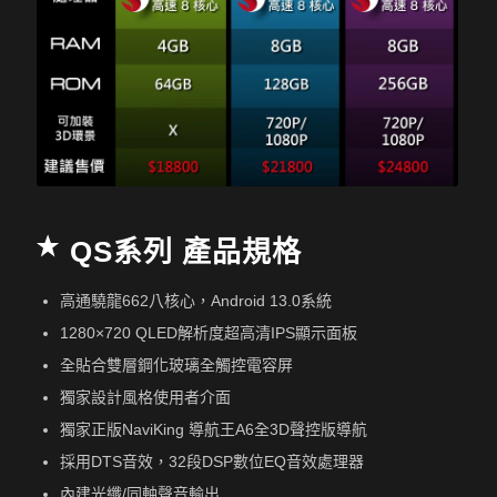
QS系列 產品規格
高通驍龍662八核心，Android 13.0系統
1280×720 QLED解析度超高清IPS顯示面板
全貼合雙層鋼化玻璃全觸控電容屏
獨家設計風格使用者介面
獨家正版NaviKing 導航王A6全3D聲控版導航
採用DTS音效，32段DSP數位EQ音效處理器
內建光纖/同軸聲音輸出