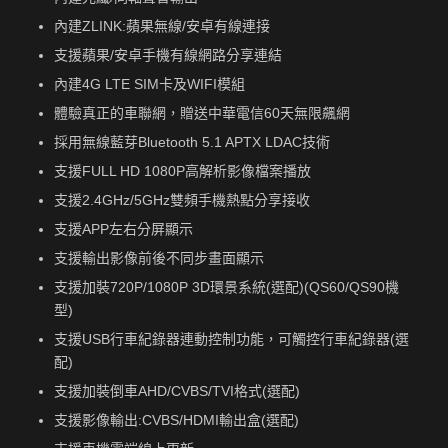
內建ZLINK:蘋果無線/安卓有線連接
支援蘋果/安卓手機有線網路分享連結
內建4G LTE SIM卡及WIFI模組
體驗真正的車聯網，贈送中華電信60天無限飆網
採用無線藍芽Bluetooth 5.1 APTX LDAC技術
支援FULL HD 1080P高解析影像檔案播放
支援2.4GHz/5GHz雙頻手機熱點分享接收
支援APP左右分屏顯示
支援輸出影像前後不同步畫面顯示
支援加裝720P/1080P 3D環景系統(選配)(QS60/QS90機
型)
支援USB行車紀錄器連動控制功能，可觸控行車紀錄器(選
配)
支援加裝倒車AHD/CVBS/TVI格式(選配)
支援影像輸出:CVBS/HDMI輸出盒(選配)