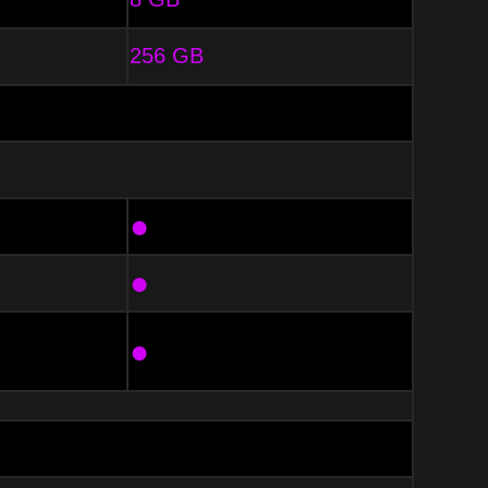
256 GB
●
●
●