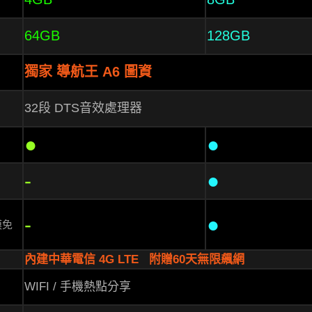
64GB
128GB
獨家 導航王 A6 圖資
32段 DTS音效處理器
●
●
-
●
-
●
模免
內建中華電信 4G LTE
附贈60天無限飆網
WIFI / 手機熱點分享