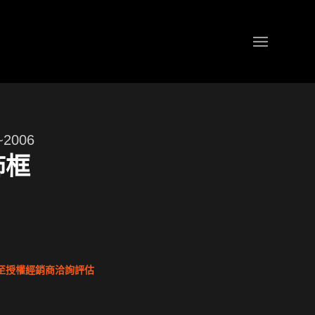
~2006
飾框
至授權經銷商洽詢評估